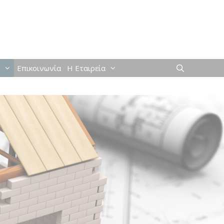
Επικοινωνία
Η Εταιρεία
έγματα
ς &
η
ωσης
βάμβακας