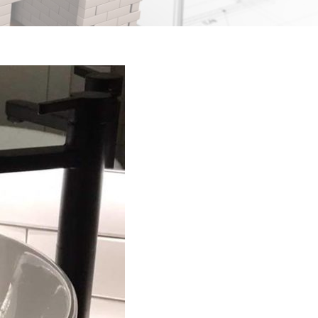
ικά
ού