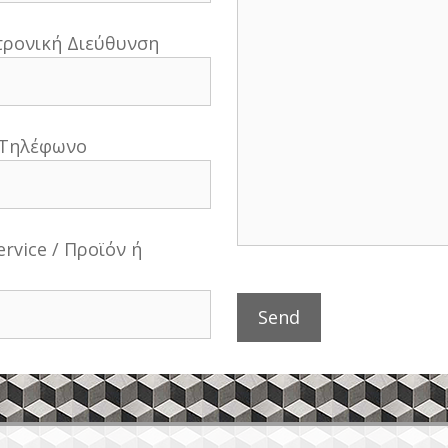
κτρονική Διεύθυνση
 Τηλέφωνο
ervice / Προϊόν ή