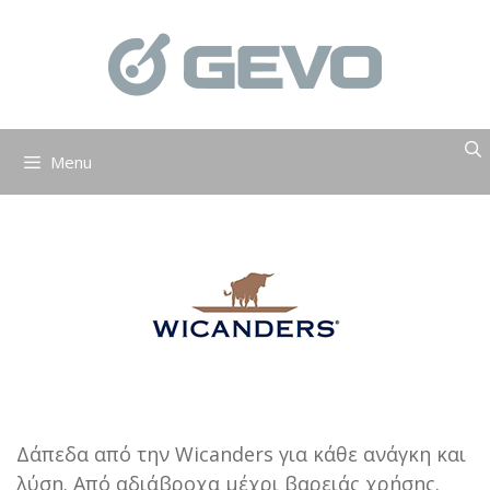
Μετάβαση
σε
περιεχόμενο
Menu
Δάπεδα από την Wicanders για κάθε ανάγκη και
λύση. Από αδιάβροχα μέχρι βαρειάς χρήσης.