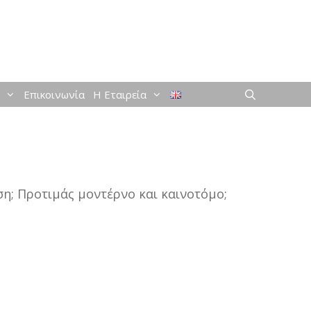
Επικοινωνία
Η Εταιρεία
έγματα
ση; Προτιμάς μοντέρνο και καινοτόμο;
ς &
η
ωσης
βάμβακας