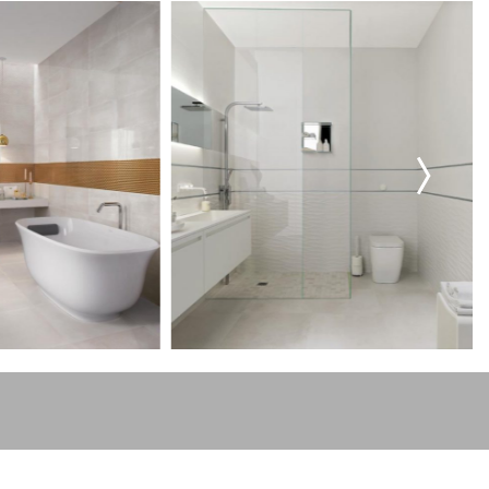
ικά
ού