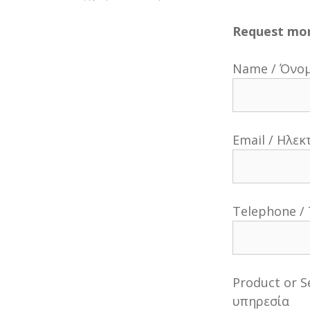
Request mor
Name / Όνο
Email / Ηλε
Telephone /
Product or S
υπηρεσία